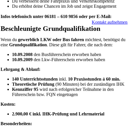
Du verbesserst deine Fahrpraxis und Verkehrskompetenz
Du erhöhst deine Chancen im Job und zeigst Engagement
Infos telefonisch unter 06181 – 610 9856 oder per E-Mail:
Kontakt aufnehmen
Beschleunigte Grundqualifikation
Wenn du
gewerblich LKW oder Bus fahren
möchtest, benötigst du
eine
Grundqualifikation
. Diese gilt für Fahrer, die nach dem:
10.09.2008
den Busführerschein erworben haben
10.09.2009
den Lkw-Führerschein erworben haben
Lehrgang & Ablauf:
140 Unterrichtsstunden
inkl.
10 Praxisstunden á 60 min.
Theoretische Prüfung
(90 Minuten) bei der zuständigen IHK
Kennziffer 95
wird nach erfolgreicher Teilnahme in den
Führerschein bzw. FQN eingetragen
Kosten:
2.900,00 € inkl. IHK-Prüfung und Lehrmaterial
Besonderheiten: