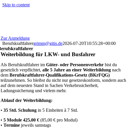
Skip to content
Zur Anmeldung
Berufskraftfahrer
grimm@gitis.de
2026-07-20T10:55:28+00:00
Berufskraftfahrer
Weiterbildung für LKW- und Busfahrer
Als Berufskraftfahrer im
Güter- oder Personenverkehr
bist du
gesetzlich verpflichtet,
alle 5 Jahre an einer Weiterbildung
nach
dem
Berufskraftfahrer-Qualifikations-Gesetz (BKrFQG)
teilzunehmen. So bleibst du nicht nur gesetzeskonform, sondern auch
auf dem neuesten Stand in Sachen Verkehrssicherheit,
Ladungssicherung und vielem mehr.
Ablauf der Weiterbildung:
•
35 Std. Schulung
in 5 Einheiten à 7 Std.
•
5 Module 425,00 €
(85,00 € pro Modul)
•
Termine
jeweils samstags